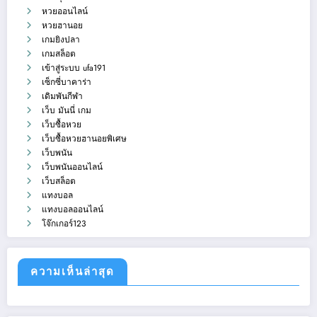
หวยออนไลน์
หวยฮานอย
เกมยิงปลา
เกมสล็อต
เข้าสู่ระบบ ufa191
เซ็กซี่บาคาร่า
เดิมพันกีฬา
เว็บ มันนี่ เกม
เว็บซื้อหวย
เว็บซื้อหวยฮานอยพิเศษ
เว็บพนัน
เว็บพนันออนไลน์
เว็บสล็อต
แทงบอล
แทงบอลออนไลน์
โจ๊กเกอร์123
ความเห็นล่าสุด