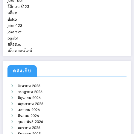
joker slot
โจ๊กเกอร์123
สล็อต
slotxo
joker123
jokerslot
pgslot
สล็อตxo
สล็อตออนไลน์
คลังเก็บ
สิงหาคม 2026
กรกฎาคม 2026
มิถุนายน 2026
พฤษภาคม 2026
เมษายน 2026
มีนาคม 2026
กุมภาพันธ์ 2026
มกราคม 2026
ธันวาคม 2025