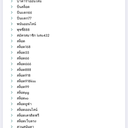
บาคาร่าออนไลน์
ปั่นสล็อต
ปั่นแตก66
ปั่นแตก77
พนันออนไลน์
พุซซี่888
สมัครสมาชิก lotto432
สล็อต
สล็อต168
สล็อต55
สล็อต66
สล็อต666
สล็อต888
สล็อต918
สล็อต918kiss
สล็อต99
สล็อตpg
สล็อตxo
สล็อตยูฟ่า
สล็อตออนไลน์
สล็อตเครดิตฟรี
สล็อตเว็บตรง
สวนสุนันทา