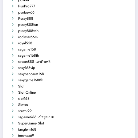
pokbet
PunPro777
puntaek66
Pussy888
pussy888fun
pussy888win
rockstar66m
royal558
sagame168
sagame168th
sawan888 เครดิตฟรี
sexy168vip
sexybaccarat168
sexygame1688k
Slot
Slot Online
slot168
Slotxo
sretthi99
ssgame666 เข้าสู่ระบบ
SuperGame Slot
tangtem168
temmax69