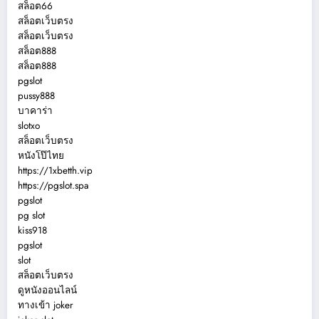
สล็อต66
สล็อตเว็บตรง
สล็อตเว็บตรง
สล็อต888
สล็อต888
pgslot
pussy888
บาคาร่า
slotxo
สล็อตเว็บตรง
หนังโป๊ไทย
https://1xbetth.vip
https://pgslot.spa
pgslot
pg slot
kiss918
pgslot
slot
สล็อตเว็บตรง
ดูหนังออนไลน์
ทางเข้า joker