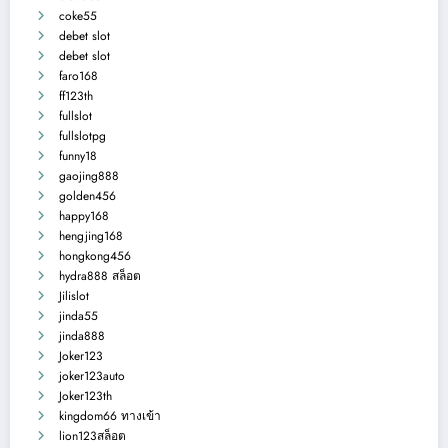
coke55
debet slot
debet slot
faro168
ff123th
fullslot
fullslotpg
funny18
gaojing888
golden456
happy168
hengjing168
hongkong456
hydra888 สล็อต
Jilislot
jinda55
jinda888
Joker123
joker123auto
Joker123th
kingdom66 ทางเข้า
lion123สล็อต