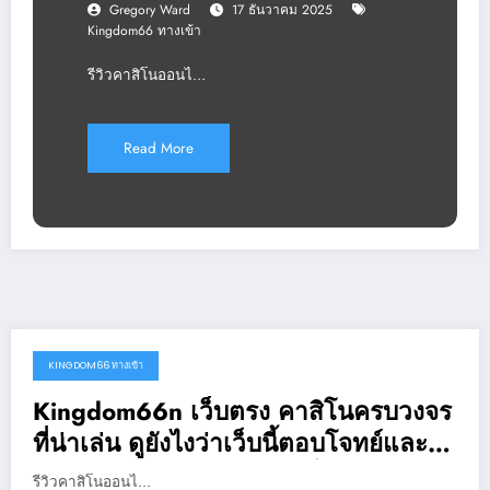
Gregory Ward
17 ธันวาคม 2025
สิโนออนไลน์ เว็บใหญ่
Kingdom66 ทางเข้า
ใหม่ล่าสุด Top 61 By
รีวิวคาสิโนออนไ…
John 25 พฤศจิกายน
2025
Read More
KINGDOM66 ทางเข้า
17 ธันวาคม 2025
Kingdom66n เว็บตรง คาสิโนครบวงจร
ที่น่าเล่น ดูยังไงว่าเว็บนี้ตอบโจทย์และใช้
งานง่าย คาสิโนออนไลน์ เว็บใหญ่ ใหม่
รีวิวคาสิโนออนไ…