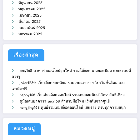
มิถุนายน 2025
พฤษภาคม 2025
เมษายน 2025
มีนาคม 2025
กุมภาพันธ์ 2025
มกราคม 2025
เรื่องล่าสุด
sexy168 บาคาร่าออนไลน์ยุคใหม่ รวมโต๊ะสด เกมยอดนิยม และระบบที่
ควรรู้
joker123th เว็บสล็อตยอดนิยม รวมเกมแตกง่าย โปรโมชั่นใหม่ และ
เครดิตฟรี
happy168 เว็บเล่นสล็อตออนไลน์ รวมเกมยอดนิยมไว้ครบในที่เดียว
คู่มือเล่นบาคาร่า sexy168 สำหรับมือใหม่ เริ่มต้นจากศูนย์
hengjing168 ศูนย์รวมเกมสล็อตออนไลน์ เล่นง่าย ครบทุกความสนุก
หมวดหมู่