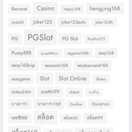
Casino
hengjing168
Baccarat
happy168
Joker123
joker123auto
jinda55
Joker123th
PGSlot
PG
PG Slot
PunPro777
Pussy888
sexy168
sagame168th
pussy888fun
sexy168vip
sexyauto168
sexybaccarat168
Slot
Slot Online
sexygame
Slotxo
sretthi99
slotxo24hr
ufabet
คาสิโน
บาคาร่า
บาคาร่า168
ปั่นแตก66
ปั่นสล็อต
สล็อต
พุซซี่888
สล็อต99
สล็อต55