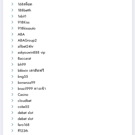
168สล็อต
188betth
1xbit1
918Kiss
918kissauto
ABA
ABAGroup2
allbet24hr
askyouwin888 vip
Baccarat
bh99
bkkwin เครดิตฟรี
bng55
bonanza99
brazil999 ทางเข้า
Casino
cloudbet
coke55
debet slot
debet slot
faro168
ff123th