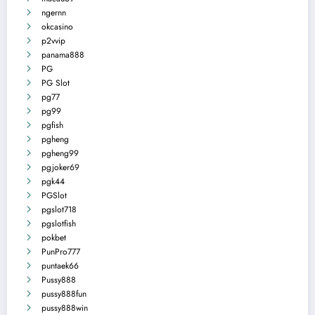
ngernn
okcasino
p2vvip
panama888
PG
PG Slot
pg77
pg99
pgfish
pgheng
pgheng99
pgjoker69
pgk44
PGSlot
pgslot718
pgslotfish
pokbet
PunPro777
puntaek66
Pussy888
pussy888fun
pussy888win