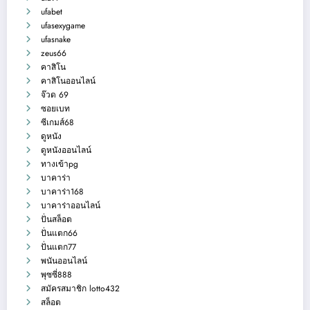
ufabet
ufasexygame
ufasnake
zeus66
คาสิโน
คาสิโนออนไลน์
จ๊วด 69
ซอยเบท
ซีเกมส์68
ดูหนัง
ดูหนังออนไลน์
ทางเข้าpg
บาคาร่า
บาคาร่า168
บาคาร่าออนไลน์
ปั่นสล็อต
ปั่นแตก66
ปั่นแตก77
พนันออนไลน์
พุซซี่888
สมัครสมาชิก lotto432
สล็อต