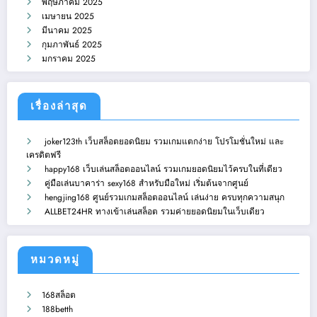
พฤษภาคม 2025
เมษายน 2025
มีนาคม 2025
กุมภาพันธ์ 2025
มกราคม 2025
เรื่องล่าสุด
joker123th เว็บสล็อตยอดนิยม รวมเกมแตกง่าย โปรโมชั่นใหม่ และ
เครดิตฟรี
happy168 เว็บเล่นสล็อตออนไลน์ รวมเกมยอดนิยมไว้ครบในที่เดียว
คู่มือเล่นบาคาร่า sexy168 สำหรับมือใหม่ เริ่มต้นจากศูนย์
hengjing168 ศูนย์รวมเกมสล็อตออนไลน์ เล่นง่าย ครบทุกความสนุก
ALLBET24HR ทางเข้าเล่นสล็อต รวมค่ายยอดนิยมในเว็บเดียว
หมวดหมู่
168สล็อต
188betth