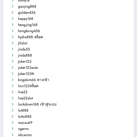
funny18
gaojing888
golden456
happy168
hengjing168
hongkong456
hydra888 สล็อต
Jilislot
jinda55
jinda888
Joker123
joker123auto
Joker123th
kingdom66 ทางเข้า
lion123สล็อต
live22
live22slot
lockdown168 เข้าสู่ระบบ
lot888
lotto888
macau69
ngernn
okcasino