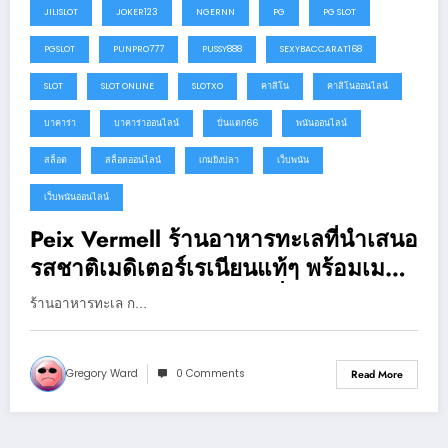
JILISLOT
JOKER123
NGERNN
PG
PG SLOT
PGSLOT
PUNPRO777
PUSSY888
SEXYBACCARAT168
SLOT
SLOT ONLINE
SLOTXO
คาสิโน
คาสิโนออนไลน์
บาคาร่า
บาคาร่าออนไลน์
ปั่นแตก66
พนันออนไลน์
สล็อต
สล็อตออนไลน์
เกมยิงปลา
เว็บพนัน
เว็บพนันออนไลน์
Peix Vermell ร้านอาหารทะเลที่นำเสนอ
รสชาติเมดิเตอร์เรเนียนแท้ๆ พร้อมเมนูที่
สดใหม่ทุกวัน และบริการที่ประทับใจ
ร้านอาหารทะเล ก…
Gregory Ward
0 Comments
Read More