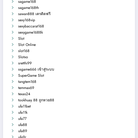
sagame168
sagame168th
sawan888 เครดิตฟรี
sexy168vip
sexybaccarat168
sexygame1688k
Slot
Slot Online
slot168
Slotxo
sretthi99
ssgame666 เข้าสู่ระบบ
SuperGame Slot
tangtem168
temmax69
texas24
tookhuay 88 ถูกหวย88
ufa11bet
ufa11k
ufa77
ufa88
ufa89
ufa9r