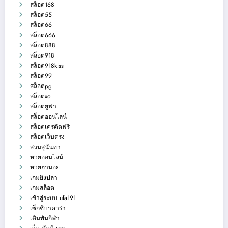
สล็อต168
สล็อต55
สล็อต66
สล็อต666
สล็อต888
สล็อต918
สล็อต918kiss
สล็อต99
สล็อตpg
สล็อตxo
สล็อตยูฟ่า
สล็อตออนไลน์
สล็อตเครดิตฟรี
สล็อตเว็บตรง
สวนสุนันทา
หวยออนไลน์
หวยฮานอย
เกมยิงปลา
เกมสล็อต
เข้าสู่ระบบ ufa191
เซ็กซี่บาคาร่า
เดิมพันกีฬา