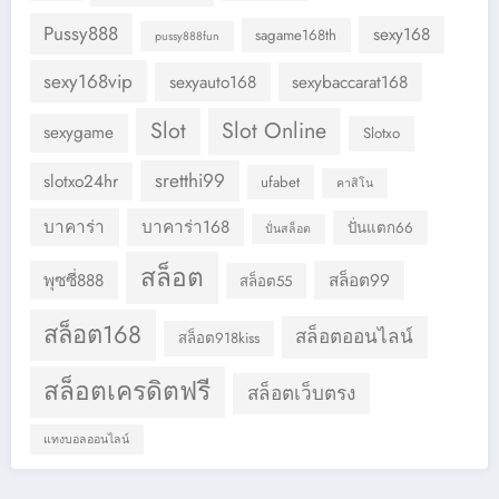
Pussy888
sexy168
sagame168th
pussy888fun
sexy168vip
sexyauto168
sexybaccarat168
Slot
Slot Online
sexygame
Slotxo
sretthi99
slotxo24hr
ufabet
คาสิโน
บาคาร่า
บาคาร่า168
ปั่นแตก66
ปั่นสล็อต
สล็อต
พุซซี่888
สล็อต99
สล็อต55
สล็อต168
สล็อตออนไลน์
สล็อต918kiss
สล็อตเครดิตฟรี
สล็อตเว็บตรง
แทงบอลออนไลน์