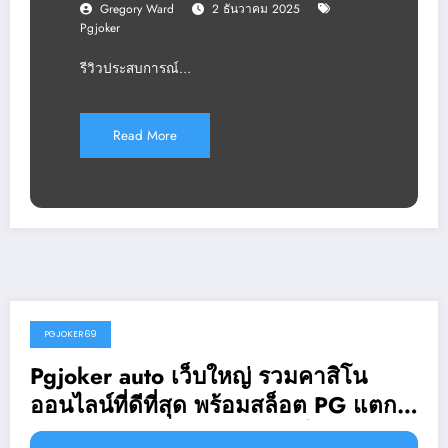
Gregory Ward
2 ธันวาคม 2025
ออนไลน์ เว็บเปิดใหม่
Pgjoker
เครดิตฟรี Top 58 By
รีวิวประสบการณ์…
Jeffrey 3 พฤศจิกา 25
Read More
PGJOKER69
2 ธันวาคม 2025
Pgjoker auto เว็บใหญ่ รวมคาสิโน
ออนไลน์ที่ดีที่สุด พร้อมสล็อต PG แตก
หนักทุกเกม! พนันออนไลน์ เว็บเปิดใหม่