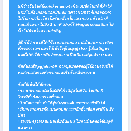
แม้ว่าเว็บไซต์นี้pgjoker autoจะมีระบบอัตโนมัติที่ทำให้
แทบไม่ต้องคุยกับแอดมินเลย แต่ว่าพวกเราก็เคยลองทัก
ไปไต่ถามเรื่องโปรโมชั่นหนึ่งครั้ง และพบว่าเจ้าหน้าที่
ตอบเร็วมาก ไม่ถึง 2 นาที แล้วก็ให้ข้อมูลแบบละเอียด ไม่
กั๊ก ไม่ข้ามใจความสำคัญ
รู้สึกได้ว่าเขามิได้ใช้ระบบบอทตอบ แต่เป็นบุคลากรจริงๆ
ที่ผ่านการเทรนมาให้เข้าใจผู้เล่นpgjoker รู้เรื่องปัญหา
และไม่ทำให้เราคิดว่าพวกเราเป็นเพียงแค่ลูกค้าธรรมดา
ข้อดีขอเสีย pgjoker69 จากมุมมองของผู้ใช้งานจริงที่ได้
ทดสอบเล่นรวมทั้งฝากถอนจริงด้วยเงินของตน
ข้อดีที่เห็นได้ชัดเจน
• ระบบฝากถอนอัตโนมัติที่เร็วที่สุดในชีวิต ไม่เกิน 3
วินาทีทั้งยังฝากรวมทั้งถอน
• ไม่มีอย่างต่ำ ทำให้ผู้เล่นทุกระดับสามารถเข้าถึงได้
• มีเกมจากค่ายดังแบบครบทุกแนวอีกทั้งสล็อต คาสิโน ยิง
ปลา
• รองรับทรูวอเลทแบบเต็มต้นแบบ ไม่จำเป็นต้องใช้บัญชี
ธนาคาร