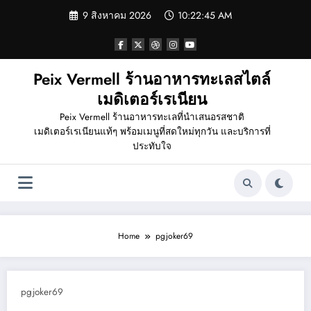
Skip
9 สิงหาคม 2026
10:22:45 AM
to
content
Peix Vermell ร้านอาหารทะเลสไตล์
เมดิเตอร์เรเนียน
Peix Vermell ร้านอาหารทะเลที่นำเสนอรสชาติ
เมดิเตอร์เรเนียนแท้ๆ พร้อมเมนูที่สดใหม่ทุกวัน และบริการที่
ประทับใจ
Home
pgjoker69
pgjoker69