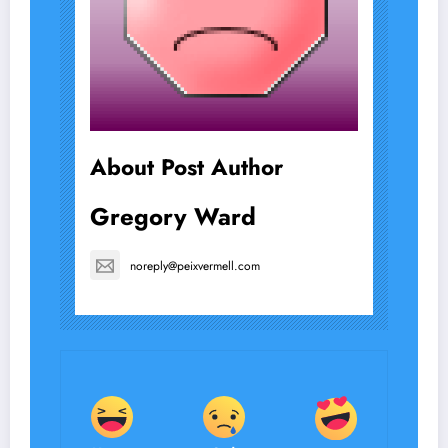
About Post Author
Gregory Ward
noreply@peixvermell.com