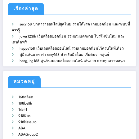
เรื่องล่าสุด
sexy168 บาคาร่าออนไลน์ยุคใหม่ รวมโต๊ะสด เกมยอดนิยม และระบบที่
ควรรู้
joker123th เว็บสล็อตยอดนิยม รวมเกมแตกง่าย โปรโมชั่นใหม่ และ
เครดิตฟรี
happy168 เว็บเล่นสล็อตออนไลน์ รวมเกมยอดนิยมไว้ครบในที่เดียว
คู่มือเล่นบาคาร่า sexy168 สำหรับมือใหม่ เริ่มต้นจากศูนย์
hengjing168 ศูนย์รวมเกมสล็อตออนไลน์ เล่นง่าย ครบทุกความสนุก
หมวดหมู่
168สล็อต
188betth
1xbit1
918Kiss
918kissauto
ABA
ABAGroup2