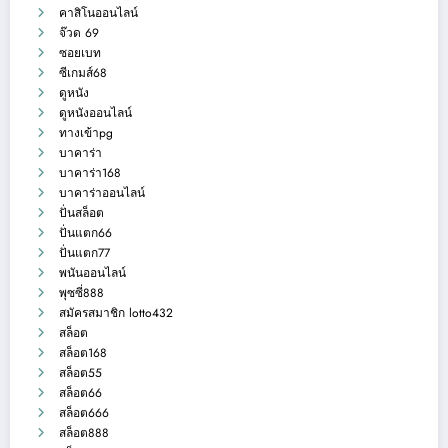
คาสิโนออนไลน์
จ๊วด 69
ซอยเบท
ซีเกมส์68
ดูหนัง
ดูหนังออนไลน์
ทางเข้าpg
บาคาร่า
บาคาร่า168
บาคาร่าออนไลน์
ปั่นสล็อต
ปั่นแตก66
ปั่นแตก77
พนันออนไลน์
พุซซี่888
สมัครสมาชิก lotto432
สล็อต
สล็อต168
สล็อต55
สล็อต66
สล็อต666
สล็อต888