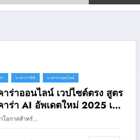
่า
บาคาร่า168
บาคาร่าออนไลน์
าร่าออนไลน์ เวปไซต์ตรง สูตร
าร่า AI อัพเดตใหม่ 2025 เพิ่ม
กาสทำกำไรทุกตา casino
าโอกาสสำหรั…
ine เว็บแม่ sagame เครดิตฟรี