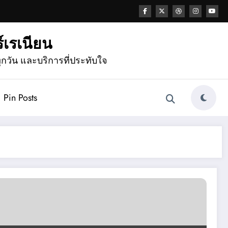
์เรเนียน
ุกวัน และบริการที่ประทับใจ
Pin Posts