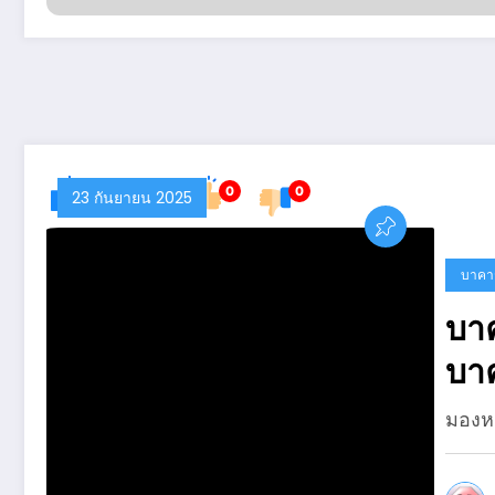
0
0
0
0
23 กันยายน 2025
บาคาร
บาค
บาค
โอ
มองห
onl