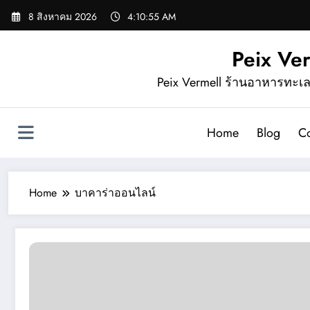
Skip
8 สิงหาคม 2026
4:10:56 AM
to
content
Peix Ve
Peix Vermell ร้านอาหารทะเล
Home
Blog
Co
Home
บาคาร่าออนไลน์