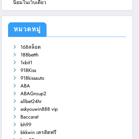
นิยมในเว็บเดียว
หมวดหมู่
168สล็อต
188betth
1xbit1
918Kiss
918kissauto
ABA
ABAGroup2
allbet24hr
askyouwin888 vip
Baccarat
bh99
bkkwin เครดิตฟรี