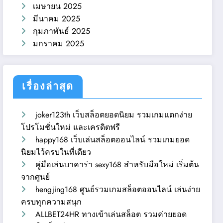
เมษายน 2025
มีนาคม 2025
กุมภาพันธ์ 2025
มกราคม 2025
เรื่องล่าสุด
joker123th เว็บสล็อตยอดนิยม รวมเกมแตกง่าย
โปรโมชั่นใหม่ และเครดิตฟรี
happy168 เว็บเล่นสล็อตออนไลน์ รวมเกมยอด
นิยมไว้ครบในที่เดียว
คู่มือเล่นบาคาร่า sexy168 สำหรับมือใหม่ เริ่มต้น
จากศูนย์
hengjing168 ศูนย์รวมเกมสล็อตออนไลน์ เล่นง่าย
ครบทุกความสนุก
ALLBET24HR ทางเข้าเล่นสล็อต รวมค่ายยอด