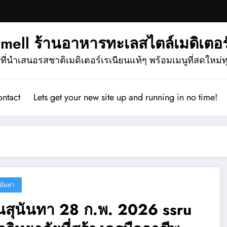
rmell ร้านอาหารทะเลสไตล์เมดิเตอร
ที่นำเสนอรสชาติเมดิเตอร์เรเนียนแท้ๆ พร้อมเมนูที่สดใหม่ท
ntact
Lets get your new site up and running in no time!
นันทา
นสุนันทา 28 ก.พ. 2026 ssru