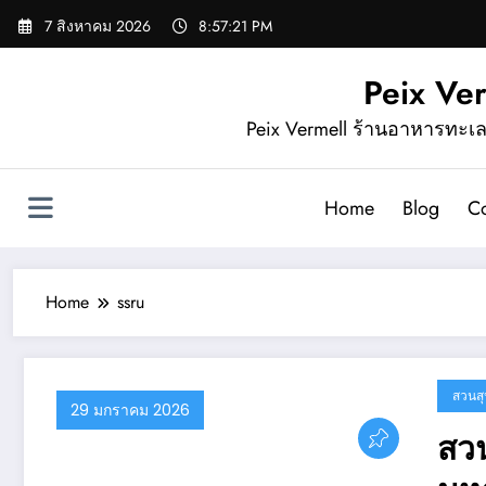
Skip
7 สิงหาคม 2026
8:57:22 PM
to
content
Peix Ve
Peix Vermell ร้านอาหารทะเล
Home
Blog
Co
Home
ssru
สวนสุ
29 มกราคม 2026
สว