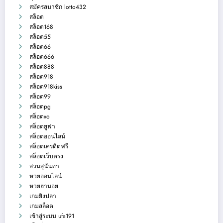
สมัครสมาชิก lotto432
สล็อต
สล็อต168
สล็อต55
สล็อต66
สล็อต666
สล็อต888
สล็อต918
สล็อต918kiss
สล็อต99
สล็อตpg
สล็อตxo
สล็อตยูฟ่า
สล็อตออนไลน์
สล็อตเครดิตฟรี
สล็อตเว็บตรง
สวนสุนันทา
หวยออนไลน์
หวยฮานอย
เกมยิงปลา
เกมสล็อต
เข้าสู่ระบบ ufa191