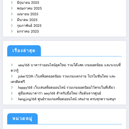
มิถุนายน 2025
พฤษภาคม 2025
เมษายน 2025
มีนาคม 2025
กุมภาพันธ์ 2025
มกราคม 2025
เรื่องล่าสุด
sexy168 บาคาร่าออนไลน์ยุคใหม่ รวมโต๊ะสด เกมยอดนิยม และระบบที่
ควรรู้
joker123th เว็บสล็อตยอดนิยม รวมเกมแตกง่าย โปรโมชั่นใหม่ และ
เครดิตฟรี
happy168 เว็บเล่นสล็อตออนไลน์ รวมเกมยอดนิยมไว้ครบในที่เดียว
คู่มือเล่นบาคาร่า sexy168 สำหรับมือใหม่ เริ่มต้นจากศูนย์
hengjing168 ศูนย์รวมเกมสล็อตออนไลน์ เล่นง่าย ครบทุกความสนุก
หมวดหมู่