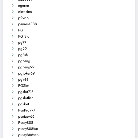
ngernn
okcasino
p2vvip
panama888
PG
PG Slot
pg77
pg99
pgfish
pgheng
pgheng99
pgjoker69
pgk44
PGSlot
pgslot718
pgslotfish
pokbet
PunPro777
puntaek66
Pussy888
pussy888fun
pussy888win