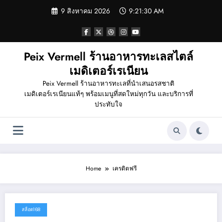
Skip
9 สิงหาคม 2026
9:21:30 AM
to
content
Peix Vermell ร้านอาหารทะเลสไตล์
เมดิเตอร์เรเนียน
Peix Vermell ร้านอาหารทะเลที่นำเสนอรสชาติ
เมดิเตอร์เรเนียนแท้ๆ พร้อมเมนูที่สดใหม่ทุกวัน และบริการที่
ประทับใจ
Home
เครดิตฟรี
สล็อต168
16 เมษายน 2026