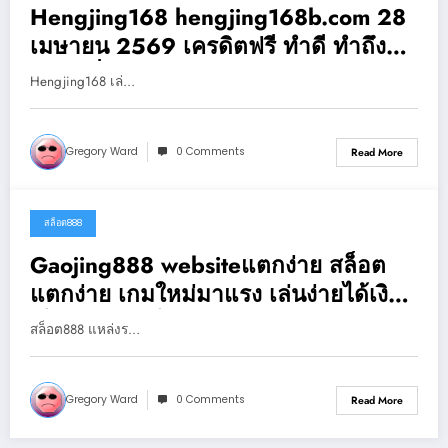
Hengjing168 hengjing168b.com 28
เมษายน 2569 เครดิตฟรี ทำดี ทำถึง
ยืน 1 เรื่องแจกเครดิตฟรี เกมอัพเดทใหม่
Hengjing168 เล่…
ล่าสุด แจกแหลก เข้าใจคนจน คาสิโน
ออนไลน์ระดับ VIP hengjing168 เฮง
Gregory Ward
0 Comments
Read More
จริง ท้าพิสูจน์ สมัครเลย Top 24 by
Jennie
สล็อต888
25 มิถุนายน 2025
Gaojing888 websiteแตกง่าย สล็อต
แตกง่าย เกมใหม่มาแรง เล่นง่ายได้เงิน
เร็ว casino เว็บเปิดใหม่ gaojing888
สล็อต888 แหล่งร…
ทดลองเล่น Top 46 by Gloria
สล็อต888 gaojing888.to 19 มิถุนายน
Gregory Ward
0 Comments
Read More
2025