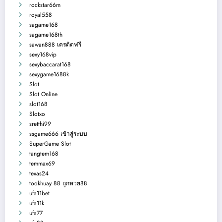
rockstar66m
royal558
sagame168
sagame168th
sawan888 เครดิตฟรี
sexy168vip
sexybaccarat168
sexygame1688k
Slot
Slot Online
slot168
Slotxo
sretthi99
ssgame666 เข้าสู่ระบบ
SuperGame Slot
tangtem168
temmax69
texas24
tookhuay 88 ถูกหวย88
ufa11bet
ufa11k
ufa77