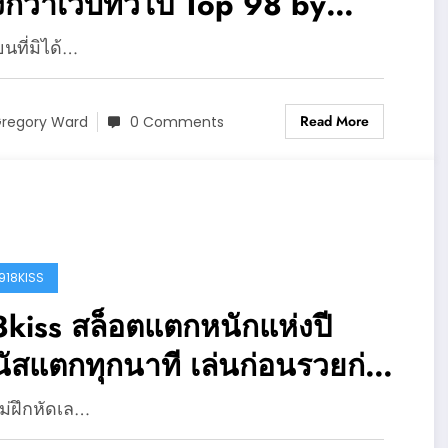
กว่าเว็บทั่วไป Top 98 by
g 918kissauto.in อัพเดทเกม
ยนที่มิได้…
่ก่อนใคร พร้อมให้คำปรึกษา
 ช.ม. เกม Auto เจ้าแรกในไทย
Read More
regory Ward
0 Comments
kiss สมัครรับ สิทธิ์พิเศษตอนนี้
 เมษายน 69
918KISS
kiss สล็อตแตกหนักแห่งปี
ัสแตกทุกนาที เล่นก่อนรวยก่อน
พฤศจิกา 25 website แตกง่าย
ม่ฝึกหัดเล…
kissauto.zone คาสิโน เว็บแม่