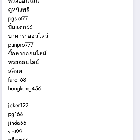
หนังออนไลน์
ดูหนังฟรี
pgslot77
ปั่นแตก66
บาคาร่าออนไลน์
punpro777
ซื้อหวยออนไลน์
หวยออนไลน์
สล็อต
faro168
hongkong456
joker123
pg168
jinda55
slot99