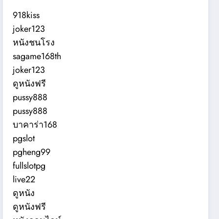
918kiss
joker123
หนังชนโรง
sagame168th
joker123
ดูหนังฟรี
pussy888
pussy888
บาคาร่า168
pgslot
pgheng99
fullslotpg
live22
ดูหนัง
ดูหนังฟรี