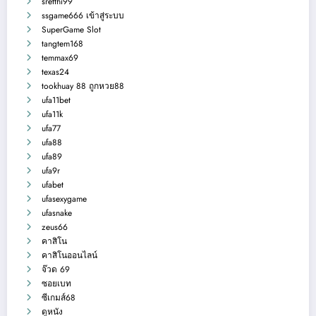
sretthi99
ssgame666 เข้าสู่ระบบ
SuperGame Slot
tangtem168
temmax69
texas24
tookhuay 88 ถูกหวย88
ufa11bet
ufa11k
ufa77
ufa88
ufa89
ufa9r
ufabet
ufasexygame
ufasnake
zeus66
คาสิโน
คาสิโนออนไลน์
จ๊วด 69
ซอยเบท
ซีเกมส์68
ดูหนัง