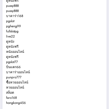
ดูหนังฟรี
pussy888
pussy888
บาคาร่า168
pgslot
pgheng99
fullslotpg
live22
ดูหนัง
ดูหนังฟรี
หนังออนไลน์
ดูหนังฟรี
pgslot77
ปั่นแตก66
บาคาร่าออนไลน์
punpro777
ซื้อหวยออนไลน์
หวยออนไลน์
สล็อต
faro168
hongkong456