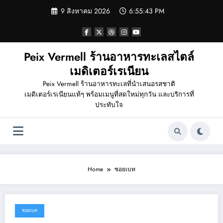
Skip
9 สิงหาคม 2026
6:55:43 PM
to
content
Peix Vermell ร้านอาหารทะเลสไตล์
เมดิเตอร์เรเนียน
Peix Vermell ร้านอาหารทะเลที่นำเสนอรสชาติ
เมดิเตอร์เรเนียนแท้ๆ พร้อมเมนูที่สดใหม่ทุกวัน และบริการที่
ประทับใจ
Home
ซอยเบท
ซอยเบท
21 พฤศจิกายน 2025