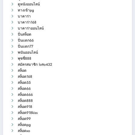
ดูหนังออนไลน์
ทางเข้าpg
บาคาร่า
บาคาร่า168
บาคาร่าออนไลน์
ปั่นสล็อต
ปั่นแตก66
ปั่นแตก77
พนันออนไลน์
พุซซี่888
สมัครสมาชิก lotto432
สล็อต
สล็อต168
สล็อต55
สล็อต66
สล็อต666
สล็อต888
สล็อต918
สล็อต918kiss
สล็อต99
สล็อตpg
สล็อตxo