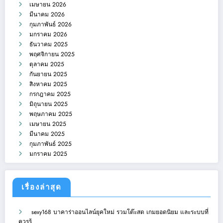
เมษายน 2026
มีนาคม 2026
กุมภาพันธ์ 2026
มกราคม 2026
ธันวาคม 2025
พฤศจิกายน 2025
ตุลาคม 2025
กันยายน 2025
สิงหาคม 2025
กรกฎาคม 2025
มิถุนายน 2025
พฤษภาคม 2025
เมษายน 2025
มีนาคม 2025
กุมภาพันธ์ 2025
มกราคม 2025
เรื่องล่าสุด
sexy168 บาคาร่าออนไลน์ยุคใหม่ รวมโต๊ะสด เกมยอดนิยม และระบบที่
ควรรู้