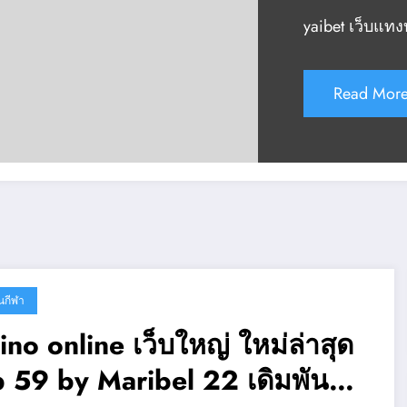
หรือสเ
yaibet เว็บแท
คุณ N
Read Mor
ันกีฬา
ino online เว็บใหญ่ ใหม่ล่าสุด
 59 by Maribel 22 เดิมพัน