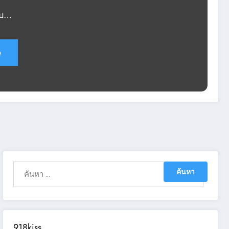
ต็ปดี แบบไหนเหมาะกับ
งบ…
ovember 25
e
918kiss