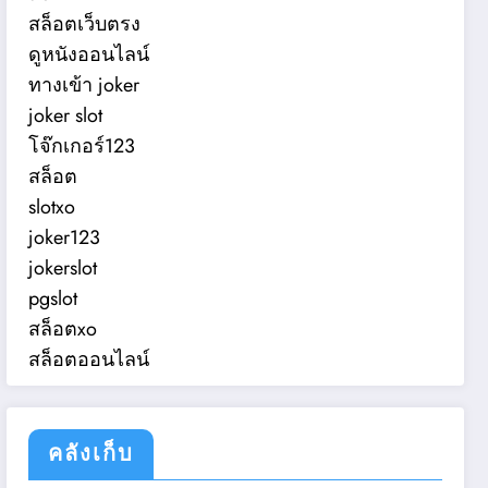
สล็อตเว็บตรง
ดูหนังออนไลน์
ทางเข้า joker
joker slot
โจ๊กเกอร์123
สล็อต
slotxo
joker123
jokerslot
pgslot
สล็อตxo
สล็อตออนไลน์
คลังเก็บ