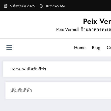
Skip
9 สิงหาคม 2026
10:27:46 AM
to
content
Peix Ve
Peix Vermell ร้านอาหารทะเล
Home
Blog
Co
Home
เดิมพันกีฬา
เดิมพันกีฬา