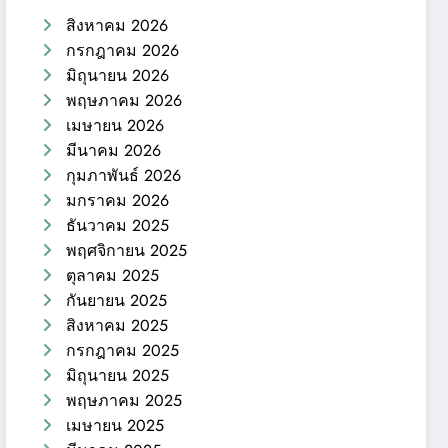
สิงหาคม 2026
กรกฎาคม 2026
มิถุนายน 2026
พฤษภาคม 2026
เมษายน 2026
มีนาคม 2026
กุมภาพันธ์ 2026
มกราคม 2026
ธันวาคม 2025
พฤศจิกายน 2025
ตุลาคม 2025
กันยายน 2025
สิงหาคม 2025
กรกฎาคม 2025
มิถุนายน 2025
พฤษภาคม 2025
เมษายน 2025