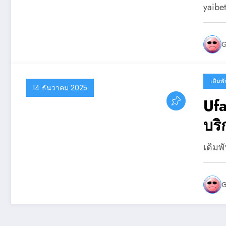
กีฬ
yaibe
แทง
แบ
G
25
เดิมพ
14 ธันวาคม 2025
Uf
บริ
เกม
เดิมพ
คับ
uf
G
สมั
uf