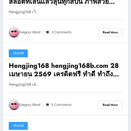
สล็อตที่เล่นแล้วลุ้นทุกสปิน ภาพสวย
โบนัสเข้าไว ไม่จำเจ เครดิตฟรี Top 37
Hengjing168 เว็…
by Milla hengjing168c.com 12
กรกฎาคม 2569 พนัน
Gregory Ward
0 Comments
Read More
สล็อต168
16 เมษายน 2026
Hengjing168 hengjing168b.com 28
เมษายน 2569 เครดิตฟรี ทำดี ทำถึง
ยืน 1 เรื่องแจกเครดิตฟรี เกมอัพเดทใหม่
Hengjing168 เล่…
ล่าสุด แจกแหลก เข้าใจคนจน คาสิโน
ออนไลน์ระดับ VIP hengjing168 เฮง
Gregory Ward
0 Comments
Read More
จริง ท้าพิสูจน์ สมัครเลย Top 24 by
Jennie
สล็อต168
27 มีนาคม 2026