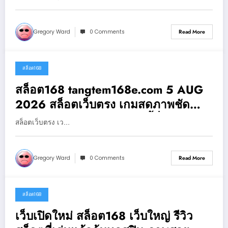
เครดิตฟรี ยูสเดียว เล่นได้ทุกเกม
สล็อต168 แจก เครดิตฟรี เยอะที่สุด
Gregory Ward
0 Comments
Read More
Top 76 by Meagan
Hengjing168d.com
สล็อต168
21 กรกฎาคม 2026
สล็อต168 tangtem168e.com 5 AUG
2026 สล็อตเว็บตรง เกมสดภาพชัด
บรรยากาศพรีเมียม วันเกิดนี้พี่จัดให้
สล็อตเว็บตรง เว…
300 ฝาก-ถอน อัตโนมัติ คัดมาแล้ว เล่น
ได้ทุกเกม สล็อตเว็บตรง ห้ามพลาด โปร
Gregory Ward
0 Comments
Read More
ดีรออยู่ Top 60 by Jolie
สล็อต168
12 พฤษภาคม 2026
เว็บเปิดใหม่ สล็อต168 เว็บใหญ่ รีวิว