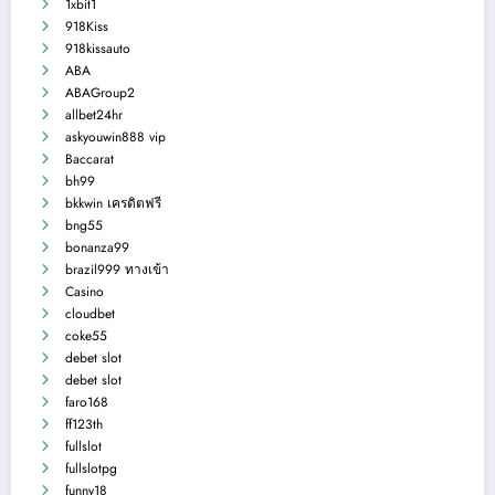
1xbit1
918Kiss
918kissauto
ABA
ABAGroup2
allbet24hr
askyouwin888 vip
Baccarat
bh99
bkkwin เครดิตฟรี
bng55
bonanza99
brazil999 ทางเข้า
Casino
cloudbet
coke55
debet slot
debet slot
faro168
ff123th
fullslot
fullslotpg
funny18