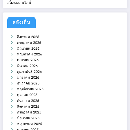
สล็อตออนไลน์
คลังเก็บ
สิงหาคม 2026
กรกฎาคม 2026
มิถุนายน 2026
พฤษภาคม 2026
เมษายน 2026
มีนาคม 2026
กุมภาพันธ์ 2026
มกราคม 2026
ธันวาคม 2025
พฤศจิกายน 2025
ตุลาคม 2025
กันยายน 2025
สิงหาคม 2025
กรกฎาคม 2025
มิถุนายน 2025
พฤษภาคม 2025
เมษายน 2025