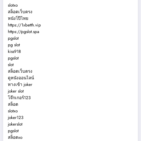
slotxo
สล็อตเว็บตรง
หนังโป๊ไทย
https://1xbetth.vip
https://pgslot.spa
pgslot
pg slot
kiss918
pgslot
slot
สล็อตเว็บตรง
ดูหนังออนไลน์
ทางเข้า joker
joker slot
โจ๊กเกอร์123
สล็อต
slotxo
joker123
jokerslot
pgslot
สล็อตxo