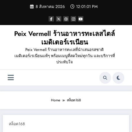
Skip
8 สิงหาคม 2026
12:01:02 PM
to
content
Peix Vermell ร้านอาหารทะเลสไตล์
เมดิเตอร์เรเนียน
Peix Vermell ร้านอาหารทะเลที่นำเสนอรสชาติ
เมดิเตอร์เรเนียนแท้ๆ พร้อมเมนูที่สดใหม่ทุกวัน และบริการที่
ประทับใจ
Home
สล็อต168
สล็อต168