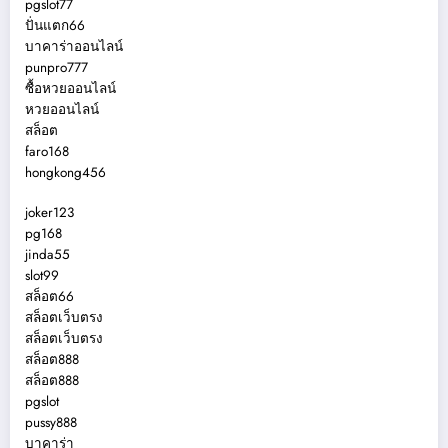
pgslot77
ปั่นแตก66
บาคาร่าออนไลน์
punpro777
ซื้อหวยออนไลน์
หวยออนไลน์
สล็อต
faro168
hongkong456
joker123
pg168
jinda55
slot99
สล็อต66
สล็อตเว็บตรง
สล็อตเว็บตรง
สล็อต888
สล็อต888
pgslot
pussy888
บาคาร่า