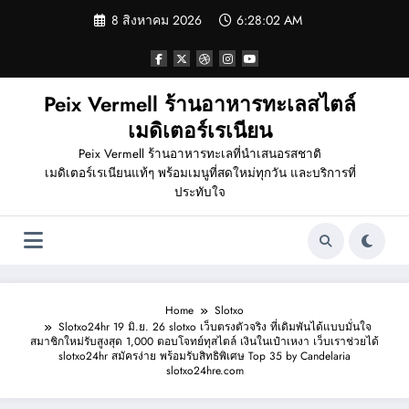
Skip
8 สิงหาคม 2026
6:28:02 AM
to
content
Peix Vermell ร้านอาหารทะเลสไตล์
เมดิเตอร์เรเนียน
Peix Vermell ร้านอาหารทะเลที่นำเสนอรสชาติ
เมดิเตอร์เรเนียนแท้ๆ พร้อมเมนูที่สดใหม่ทุกวัน และบริการที่
ประทับใจ
Home
Slotxo
Slotxo24hr 19 มิ.ย. 26 slotxo เว็บตรงตัวจริง ที่เดิมพันได้แบบมั่นใจ
สมาชิกใหม่รับสูงสุด 1,000 ตอบโจทย์ทุสไตล์ เงินในเป๋าเหงา เว็บเราช่วยได้
slotxo24hr สมัครง่าย พร้อมรับสิทธิพิเศษ Top 35 by Candelaria
slotxo24hre.com