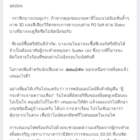
จุดอ่อน
• กราฟิกบางเกมดูเก่า: ถ้าหากคุณชอบเกมคาสิโนแนวอนิเมชั่นล้ำๆ
ภาพ 3D แสงสีเสียงวิจิตรตระการตาแบบค่าย PG Soft ค่าย Slotxo
บางทีอาจจะดูจืดชืดไปนิดนึงขอรับ
• ฟีเจอร์ซื้อฟรีสปินมีจำกัด: บางเกมไม่อาจจะซื้อฟีเจอร์ฟรีสปินได้
จำเป็นต้องอาศัยผู้กระทำดหมุนหา Scatter เอง ซึ่งบางทีก็อาจจะ
ผิดใจสายใจร้อนที่ชอบผ่านไปลุ้นรอบโบนัสทันที
โอกาสเพิ่มสำหรับนักเสี่ยงดวง:
slotxo24hr
นอกเหนือจากสล็อตแล้ว
เล่นอะไรดี?
อย่างที่ผมได้เกริ่นไปนะครับว่า การพนันออนไลน์สิ่งสำคัญคือ “ผู้
กระทำระจายความเสี่ยง” วันไหนที่อัลกอริทึมของสล็อตดูเหมือนจะ
ไม่เป็นใจ หมุนยังไงก็ไม่เข้า เสนอแนะให้พัก แล้วลองแปรไปศึกษา
เกมชนิดอื่นดูบ้างนะครับ ได้แก่ การเล่าเรียน โปรโมชั่นบาคาร่า
คุ้มๆจากเว็บตรง เพื่อนำโบนัสเครดิตฟรีไปต่อยอดในเกมไพ่
การเล่นเกมไพ่พร้อมกันไปด้วยจะช่วยลดความเครียดจากผู้กระทำด
สล็อตเจริญ เพราะว่าบาคาร่ามีอัตราการชนะแบบ 50:50 ที่แน่ชัด