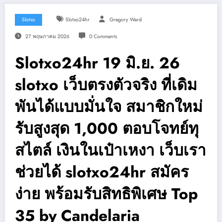
Slotxo
Slotxo24hr
Gregory Ward
27 พฤษภาคม 2026
0 Comments
Slotxo24hr 19 มิ.ย. 26
slotxo เว็บตรงตัวจริง ที่เดิม
พันได้แบบมั่นใจ สมาชิกใหม่
รับสูงสุด 1,000 ตอบโจทย์ทุ
สไตล์ เงินในเป๋าเหงา เว็บเรา
ช่วยได้ slotxo24hr สมัคร
ง่าย พร้อมรับสิทธิพิเศษ Top
35 by Candelaria