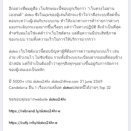
อีกอย่างที่ผมดูคือ เว็บลักษณะนี้ชอบถูกเรียกว่า “เว็บตรงไม่ผ่าน
เอเย่นต์” slotxo ซึ่งในมุมของผู้เล่นก็มักจะเข้าใจว่าคือระบบที่ลดขั้น
ตอนระหว่างผู้เล่นกับระบบเกม ทำให้แนวทางการทำรายการต่างๆ
มองกระฉับกระเฉงมากขึ้นเรื่อยๆ แต่ว่าในทางปฏิบัติ สิ่งจำเป็นที่สุด
สำหรับผมไม่ใช่แค่คำว่าเว็บไซต์ตรง แต่คือความมีประสิทธิภาพ
ของระบบ รวมทั้งความเร็วในการให้บริการมากกว่า
slotxo เว็บไซต์แนวนี้ตอบปัญหาผู้ที่ต้องการความสนุกแบบเร็ว เล่น
ง่าย เข้าเกมไว ไม่ซับซ้อน รวมทั้งมีระบบระเบียบฝากถอนที่ค่อนข้าง
นำสมัย แต่ก็จำเป็นต้องย้ำว่าทุกๆสิ่งทุกๆอย่างขึ้นอยู่กับการจัดการ
ของผู้เล่นเองเป็นหลัก
มี 5000+ เกม slotxo24hr slotxo24hre.com 21 June 2569
Candelaria ยืน 1 เรื่องเกมสล็อต
slotxo
ปลดหนี้ได้ง่ายๆ Top 32
ขอขอบคุณมากwebsite
slotxo24hr
https://rebrand.ly/slotxo24hr-e
https://cutly.info/slotxo24hr-e