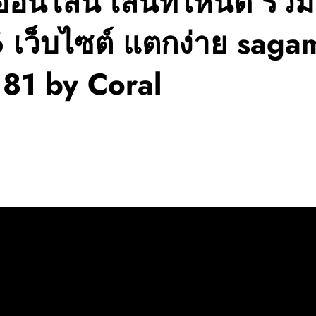
ลน์ เล่นที่ไหนดี รวมข้อ
6 เว็บไซต์ แตกง่าย sag
p 81 by Coral