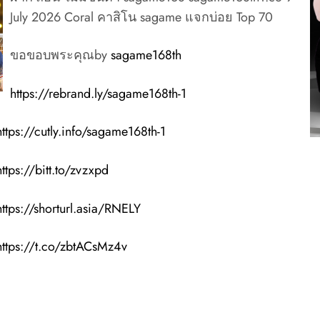
July 2026 Coral คาสิโน sagame แจกบ่อย Top 70
ขอขอบพระคุณby
sagame168th
https://rebrand.ly/sagame168th-1
https://cutly.info/sagame168th-1
https://bitt.to/zvzxpd
https://shorturl.asia/RNELY
https://t.co/zbtACsMz4v