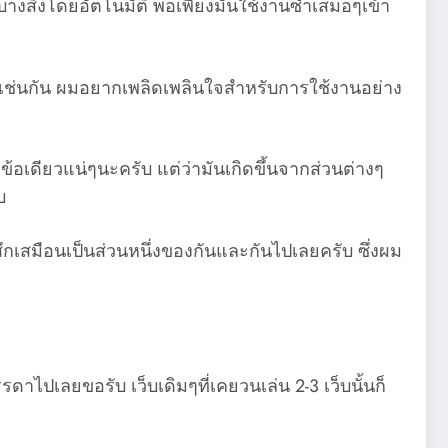
างสิ่งโดยอัตโนมัติ พอเพียงมันใช้งานซ้ำเสมอๆเข้า
็เช่นกัน ผมอยากเพลิดเพลินใจสำหรับการใช้งานอย่าง
ข้อเดียวแน่ๆนะครับ แต่ว่ามันเกิดขึ้นจากส่วนต่างๆ
บ
สึกเสมือนเป็นส่วนหนึ่งของกันและกันไปเลยครับ ซึ่งผม
ดาไปเลยขอรับ เว็บเดิมๆที่เคยวนเล่น 2-3 เว็บนั้นก็