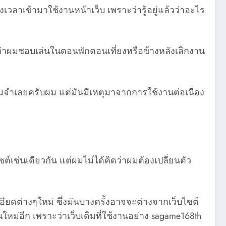
ลาเข้ามาใช้งานหน้าเว็บ เพราะว่ารู้อยู่แล้วว่าอะไร
ตุว่าผมชอบเล่นในตอนพักตอนเที่ยงหรือข้างหลังเลิกงาน
ามจำเลยครับผม แต่มันมีเหตุมาจากการใช้งานต่อเนื่อง
ไซต์เช่นเดียวกัน แต่ผมไม่ได้คิดว่าผมต้องเปลี่ยนตัว
เอียดต่างๆใหม่ ซึ่งมันบางครั้งอาจจะต่างจากเว็บไซต์
ยนใหม่อีก เพราะว่าเว็บเดิมที่ใช้งานอย่าง sagame168th