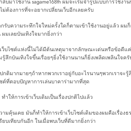
ผมกลับมาใช้งาน sagame168th ผมจะเริ่มจำรูปแบบการใช้งานบ
ไม่ต้องการที่จะอยากเปลี่ยนเว็บอีกเลยครับ
รับความระทึกใจใหม่ครั้งใดก็ตามเข้าใช้งานอยู่แล้ว ผมก
น ผมเลยบันเทิงใจมากยิ่งกว่า
ว็บไซต์แห่งนี้ไม่ได้มีต้นเหตุมาจากลักษณะเด่นหรือข้อดีแค่
้สึกบันเทิงใจขึ้นเรื่อยๆยิ่งใช้งานนานก็ยิ่งเพลิดเพลินใจครั
เรื่องปกติมากมายๆถ้าหากพวกเราอยู่กับอะไรนานๆพวกเราจะรู้
ว็บไซต์ที่ตอบปัญหาการเล่นบาคาร่ามากที่สุด
ทำให้การเข้าเว็บเดิมเป็นเรื่องปกติไปแล้ว
ามคุ้นเคย มันก็ทำให้การเข้าเว็บไซต์เดิมของผมคือเรื่องธรร
บเทียบกันอีก ในเมื่อพบเว็บที่ดีมากยิ่งกว่า