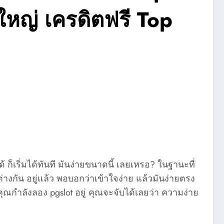
หญ่ เครดิตฟรี Top
 ก็เริ่มได้ทันที มันง่ายขนาดนี้ เลยเหรอ? ในฐานะที่
างกัน อยู่แล้ว พอบอกว่าเข้าใจง่าย แล้วมันง่ายตรง
กำลังลอง pgslot อยู่ คุณจะจับได้เลยว่า ความง่าย