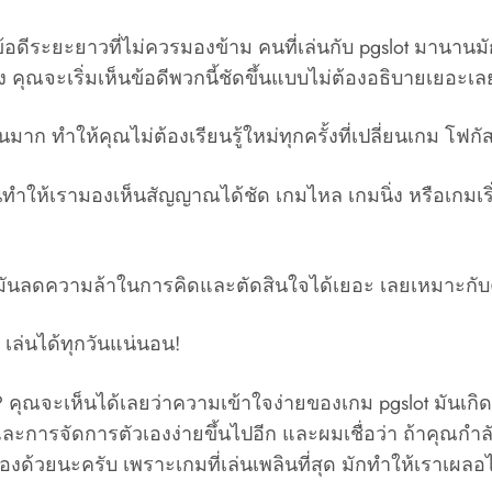
้อดีระยะยาวที่ไม่ควรมองข้าม คนที่เล่นกับ pgslot มานานม
่อง คุณจะเริ่มเห็นข้อดีพวกนี้ชัดขึ้นแบบไม่ต้องอธิบายเยอะเล
มาก ทำให้คุณไม่ต้องเรียนรู้ใหม่ทุกครั้งที่เปลี่ยนเกม โฟก
ับซ้อนทำให้เรามองเห็นสัญญาณได้ชัด เกมไหล เกมนิ่ง หรือเกมเ
มันลดความล้าในการคิดและตัดสินใจได้เยอะ เลยเหมาะกับค
เล่นได้ทุกวันแน่นอน!
คุณจะเห็นได้เลยว่าความเข้าใจง่ายของเกม pgslot มันเกิดขึ้
และการจัดการตัวเองง่ายขึ้นไปอีก และผมเชื่อว่า ถ้าคุณกำลั
วเองด้วยนะครับ เพราะเกมที่เล่นเพลินที่สุด มักทำให้เราเผลอ