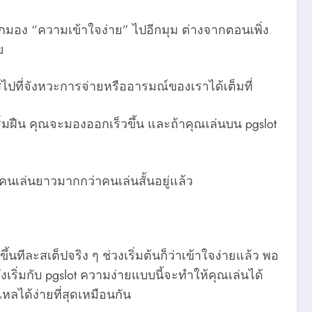
ักมอง “ความเข้าใจง่าย” ไปอีกมุม ต่างจากตอนเพิ่ง
ย
ัสไปที่จังหวะการจ่ายหรืออารมณ์ของเราได้เต็มที่
ริ่มฝืน คุณจะมองออกเร็วขึ้น และถ้าคุณเล่นบน pgslot
นเล่นยาวมากกว่าคนเล่นสั้นอยู่แล้ว
นทีละสเต็ปจริง ๆ ช่วงเริ่มต้นก็ว่าเข้าใจง่ายแล้ว พอ
งเริ่มกับ pgslot ความง่ายแบบนี้จะทำให้คุณเล่นได้
ไหลได้ง่ายที่สุดเหมือนกัน