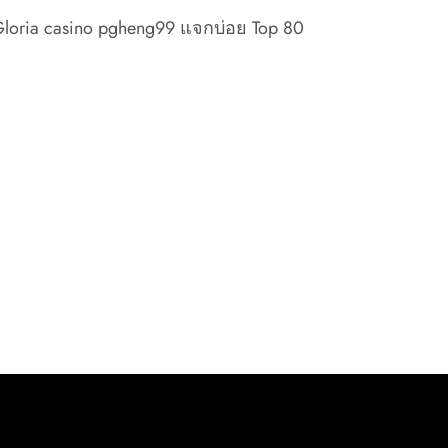
Gloria casino pgheng99 แจกบ่อย Top 80