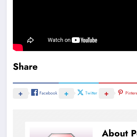
Share
Facebook
Twitter
Pinter
About P