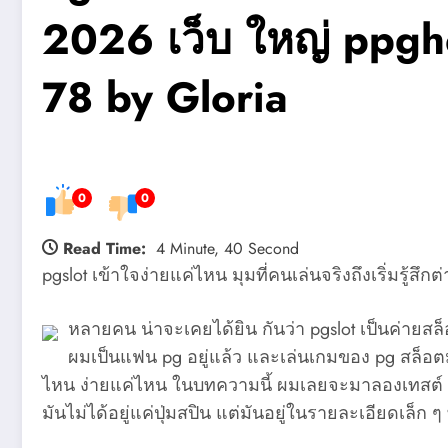
2026 เว็บ ใหญ่ ppgh
78 by Gloria
0
0
Read Time:
4 Minute, 40 Second
pgslot เข้าใจง่ายแค่ไหน มุมที่คนเล่นจริงถึงเริ่มรู้สึกต่
หลายคน น่าจะเคยได้ยิน กันว่า pgslot เป็นค่ายสล็อ
ผมเป็นแฟน pg อยู่แล้ว และเล่นเกมของ pg สล็อตม
ไหน ง่ายแค่ไหน ในบทความนี้ ผมเลยจะมาลองเทสต์ เก
มันไม่ได้อยู่แค่ปุ่มสปิน แต่มันอยู่ในรายละเอียดเล็ก ๆ ที