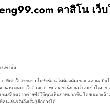
eng99.com คาสิโน เว็บใ
างเท่านั้น
ต ที่เข้าใจง่ายมาก ไม่ซับซ้อน ไม่ต้องคิดเยอะ แค่กดสปินได้
านาน ผมเข้าใจดี เลยว่า ทุกคน จะนิยามคำว่าเข้าใจง่าย ต่
มสล็อตจากค่ายพีจีให้คุณเห็นภาพมากขึ้น โดยเฉพาะถ้าคุณ
่คนเล่นจริงถึงเริ่มรู้สึกต่างได้