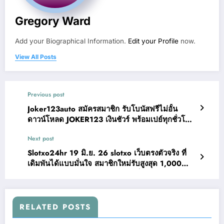
Gregory Ward
Add your Biographical Information.
Edit your Profile
now.
View All Posts
Previous post
Joker123auto สมัครสมาชิก รับโบนัสฟรีไม่อั้น
ดาวน์โหลด JOKER123 เงินชัวร์ พร้อมเปย์ทุกชั่วโมง
ระบบ AUTO เจ้าแรกในไทย joker123auto ทาง
Next post
เลือก เพิ่มรายรับทุกวัน Top 67 by Lashay
joker123auto.world 3 มิถุนา 26
Slotxo24hr 19 มิ.ย. 26 slotxo เว็บตรงตัวจริง ที่
เดิมพันได้แบบมั่นใจ สมาชิกใหม่รับสูงสุด 1,000
ตอบโจทย์ทุสไตล์ เงินในเป๋าเหงา เว็บเราช่วยได้
slotxo24hr สมัครง่าย พร้อมรับสิทธิพิเศษ Top 35
by Candelaria slotxo24hre.com
RELATED POSTS