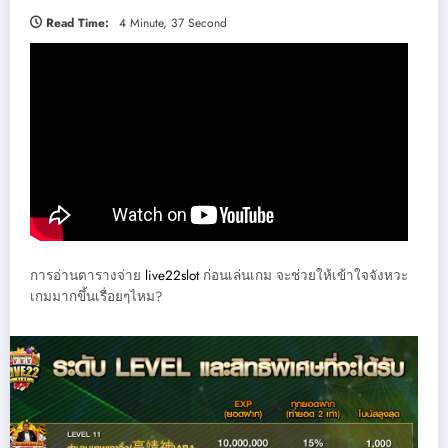
Read Time:
4 Minute, 37 Second
การอ่านตารางจ่าย
live22slot
ก่อนเล่นเกม จะช่วยให้เข้าใจจังหวะ
เกมมากขึ้นเรื่อยๆไหม?