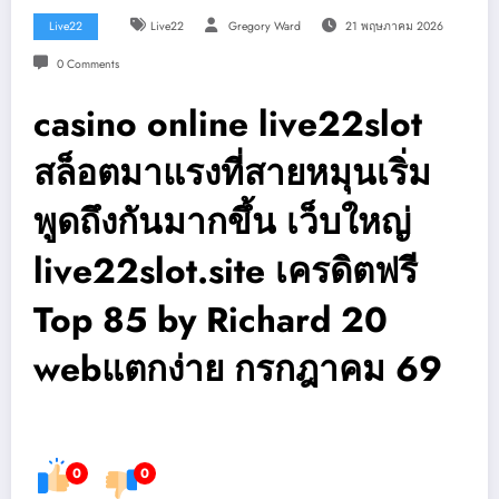
Live22
Live22
Gregory Ward
21 พฤษภาคม 2026
0 Comments
casino online live22slot
สล็อตมาแรงที่สายหมุนเริ่ม
พูดถึงกันมากขึ้น เว็บใหญ่
live22slot.site เครดิตฟรี
Top 85 by Richard 20
webแตกง่าย กรกฎาคม 69
0
0