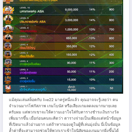
แม้คุณเล่นสล็อตกับ live22 มาครู่หนึ่งแล้ว คุณอาจจะรู้เลยว่า คน
จำนวนมากโฟกัสภาพ เกมโบนัส หรือเสียงเกมลดลงมากมายเลย
ครับผม แต่พวกเขาจะให้ความเอาใจใส่กับตารางชำระเงินรางวัล
เพิ่มมากขึ้น เมื่อก่อนคนจะคิดว่า ตารางจ่ายเป็นเพียงแต่หน้าข้อมูล
ที่เปิดมาแล้วอ่านยาก แต่ถ้าหากมองดูในผู้ที่เล่นมุ่งมั่น นี่เป็นข้อมูล
ล้ำค่าที่จะสามารถช่วยให้พวกเราเข้าใจนิสัยของเกมมากยิ่งขึ้นได้