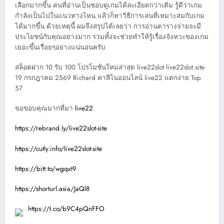
เลือกมากขึ้น คนที่อ่านเป็นชอบดูเกมได้ละเอียดกว่าเดิม รู้ดีว่าเกม
กำลังเป็นไปในแนวทางไหน แล้วก็หาวิธีการเล่นที่เหมาะสมกับเกม
ได้มากขึ้น ด้วยเหตุนี้ ผมจึงสรุปได้เลยว่า การอ่านตารางจ่ายจะมี
ประโยชน์กับคุณอย่างมาก รวมทั้งจะช่วยทำให้รู้เรื่องจังหวะของเกม
เยอะขึ้นเรื่อยๆอย่างแน่นอนครับ
สล็อตฝาก 10 รับ 100 โปรโมชั่นใหม่ล่าสุด live22slot live22slot.site
19 กรกฎาคม 2569 Richard คาสิโนออนไลน์ live22 แตกง่าย Top
57
ขอขอบคุณมากที่มา
live22
https://rebrand.ly/live22slot-site
https://cutly.info/live22slot-site
https://bitt.to/wgqxt9
https://shorturl.asia/JaQl8
https://t.co/b9C4pQnFFO