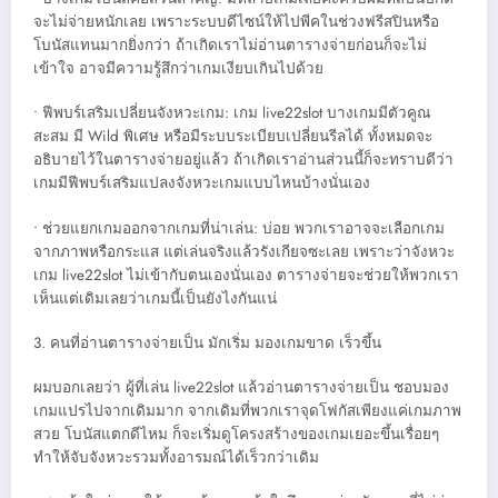
จะไม่จ่ายหนักเลย เพราะระบบดีไซน์ให้ไปพีคในช่วงฟรีสปินหรือ
โบนัสแทนมากยิ่งกว่า ถ้าเกิดเราไม่อ่านตารางจ่ายก่อนก็จะไม่
เข้าใจ อาจมีความรู้สึกว่าเกมเงียบเกินไปด้วย
• ฟีพบร์เสริมเปลี่ยนจังหวะเกม: เกม live22slot บางเกมมีตัวคูณ
สะสม มี Wild พิเศษ หรือมีระบบระเบียบเปลี่ยนรีลได้ ทั้งหมดจะ
อธิบายไว้ในตารางจ่ายอยู่แล้ว ถ้าเกิดเราอ่านส่วนนี้ก็จะทราบดีว่า
เกมมีฟีพบร์เสริมแปลงจังหวะเกมแบบไหนบ้างนั่นเอง
• ช่วยแยกเกมออกจากเกมที่น่าเล่น: บ่อย พวกเราอาจจะเลือกเกม
จากภาพหรือกระแส แต่เล่นจริงแล้วรังเกียจซะเลย เพราะว่าจังหวะ
เกม live22slot ไม่เข้ากับตนเองนั่นเอง ตารางจ่ายจะช่วยให้พวกเรา
เห็นแต่เดิมเลยว่าเกมนี้เป็นยังไงกันแน่
3. คนที่อ่านตารางจ่ายเป็น มักเริ่ม มองเกมขาด เร็วขึ้น
ผมบอกเลยว่า ผู้ที่เล่น live22slot แล้วอ่านตารางจ่ายเป็น ชอบมอง
เกมแปรไปจากเดิมมาก จากเดิมที่พวกเราจุดโฟกัสเพียงแค่เกมภาพ
สวย โบนัสแตกดีไหม ก็จะเริ่มดูโครงสร้างของเกมเยอะขึ้นเรื่อยๆ
ทำให้จับจังหวะรวมทั้งอารมณ์ได้เร็วกว่าเดิม