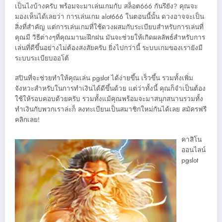
เป็นไงบ้างครับ พร้อมจะมาเล่นเกมกับ สล็อต666 กันรึยัง? คุณจะ
มองเห็นได้เลยว่า การเล่นเกม alot666 ในตอนนี้นั้น ดวงอาจจะเป็น
สิ่งที่สำคัญ แต่การเล่นเกมที่ใช้ดวงผสมกับระเบียบสำหรับการเล่นที่
คุณมี วิธีต่างๆที่คุณมานะฝึกฝน มันจะช่วยให้เกิดผลลัพธ์สำหรับการ
เล่นที่ดีขึ้นอย่างไม่ต้องสงสัยครับ ยิ่งไปกว่านี้ ระบบเกมของเรายังมี
ระบบระเบียบออโต้
สปินที่จะช่วยทำให้คุณเล่น pgslot ได้ง่ายขึ้น เร็วขึ้น รวมทั้งเพิ่ม
จังหวะสำหรับในการทำเงินได้ดีขึ้นด้วย แต่ว่าทั้งนี้ คุณก็จำเป็นต้อง
ใช้ให้รอบคอบด้วยครับ รวมทั้งแม้คุณพร้อมจะมาสนุกสนานรวมทั้ง
ทำเงินกับพวกเราล่ะก็ ลงทะเบียนเป็นสมาชิกใหม่กันได้เลย สมัครฟรี
คลิกเลย!
คาสิโน
ออนไลน์
pgslot