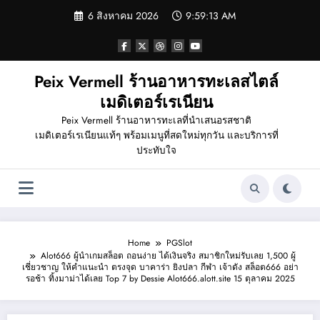
Skip
6 สิงหาคม 2026
9:59:14 AM
to
content
Peix Vermell ร้านอาหารทะเลสไตล์
เมดิเตอร์เรเนียน
Peix Vermell ร้านอาหารทะเลที่นำเสนอรสชาติ
เมดิเตอร์เรเนียนแท้ๆ พร้อมเมนูที่สดใหม่ทุกวัน และบริการที่
ประทับใจ
Home
PGSlot
Alot666 ผู้นำเกมสล็อต ถอนง่าย ได้เงินจริง สมาชิกใหม่รับเลย 1,500 ผู้
เชี่ยวชาญ ให้คำแนะนำ ตรงจุด บาคาร่า ยิงปลา กีฬา เจ้าดัง สล็อต666 อย่า
รอช้า ทิ้งมาม่าได้เลย Top 7 by Dessie Alot666.alott.site 15 ตุลาคม 2025