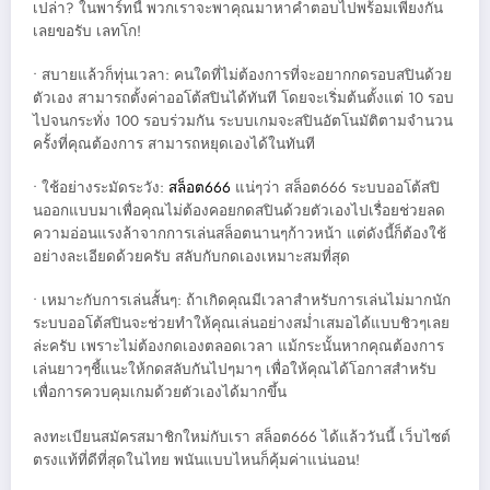
เปล่า? ในพาร์ทนี้ พวกเราจะพาคุณมาหาคำตอบไปพร้อมเพียงกัน
เลยขอรับ เลทโก!
• สบายแล้วก็ทุ่นเวลา: คนใดที่ไม่ต้องการที่จะอยากกดรอบสปินด้วย
ตัวเอง สามารถตั้งค่าออโต้สปินได้ทันที โดยจะเริ่มต้นตั้งแต่ 10 รอบ
ไปจนกระทั่ง 100 รอบร่วมกัน ระบบเกมจะสปินอัตโนมัติตามจำนวน
ครั้งที่คุณต้องการ สามารถหยุดเองได้ในทันที
• ใช้อย่างระมัดระวัง:
สล็อต666
แน่ๆว่า สล็อต666 ระบบออโต้สปิ
นออกแบบมาเพื่อคุณไม่ต้องคอยกดสปินด้วยตัวเองไปเรื่อยช่วยลด
ความอ่อนแรงล้าจากการเล่นสล็อตนานๆก้าวหน้า แต่ดังนี้ก็ต้องใช้
อย่างละเอียดด้วยครับ สลับกับกดเองเหมาะสมที่สุด
• เหมาะกับการเล่นสั้นๆ: ถ้าเกิดคุณมีเวลาสำหรับการเล่นไม่มากนัก
ระบบออโต้สปินจะช่วยทำให้คุณเล่นอย่างสม่ำเสมอได้แบบชิวๆเลย
ล่ะครับ เพราะไม่ต้องกดเองตลอดเวลา แม้กระนั้นหากคุณต้องการ
เล่นยาวๆชี้แนะให้กดสลับกันไปๆมาๆ เพื่อให้คุณได้โอกาสสำหรับ
เพื่อการควบคุมเกมด้วยตัวเองได้มากขึ้น
ลงทะเบียนสมัครสมาชิกใหม่กับเรา สล็อต666 ได้แล้ววันนี้ เว็บไซต์
ตรงแท้ที่ดีที่สุดในไทย พนันแบบไหนก็คุ้มค่าแน่นอน!