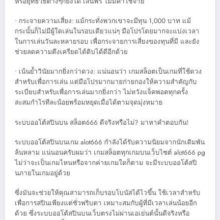
หรือยุทธวิธีต่างๆก็ยังได้ เล่นฟรี ไม่มีค่าใช้จ่าย
• กระจายความเสี่ยง: แม้กระทั่งพวกเขาจะมีทุน 1,000 บาท แม้
กระนั้นก็ไม่มีผู้ใดเล่นในรอบเดียวแน่ๆ มือโปรโดยมากจะแบ่งเวลา
ในการเล่นวันละหลายรอบ เพื่อกระจายการเสี่ยงของทุนที่มี และยัง
ช่วยลดความตึงเครียดได้ดิบได้ดีอีกด้วย
• เน้นย้ำวินัยมากยิ่งกว่าดวง: แน่นอนว่า เกมสล็อตเป็นเกมที่ใช้ดวง
สำหรับเพื่อการเล่น แต่มือโปรมากมายก่ายกองให้ความสำคัญกับ
ระเบียบสำหรับเพื่อการเล่นมากยิ่งกว่า ไม่หวังแจ็คพอตทุกครั้ง
สะสมกำไรทีละน้อยพร้อมหยุดเมื่อได้ตามจุดมุ่งหมาย
ระบบออโต้สปินบน สล็อต666 ดีจริงหรือไม่? มาหาคำตอบกัน!
ระบบออโต้สปินบนเกม alot666 กำลังได้รับความนิยมจากนักเดิมพัน
ล้นหลาม แน่นอนครับผมว่า เกมสล็อตทุกเกมบนเว็บไซต์ alot666 pg
ไม่ว่าจะเป็นเกมไหนหรือจากค่ายเกมใดก็ตาม จะมีระบบออโต้สปิ
นภายในเกมอยู่ด้วย
ซึ่งมันจะช่วยให้คุณสามารถเก็บรอบโบนัสได้ไวขึ้น ใช้เวลาสำหรับ
เพื่อการสปินเพียงแต่ชั่วพริบตา เหมาะสมกับผู้ที่มีเวลาเล่นน้อยอีก
ด้วย ซึ่งระบบออโต้สปินบนเว็บตรงไม่ผ่านเอเย่นต์นั้นดีจริงหรือ