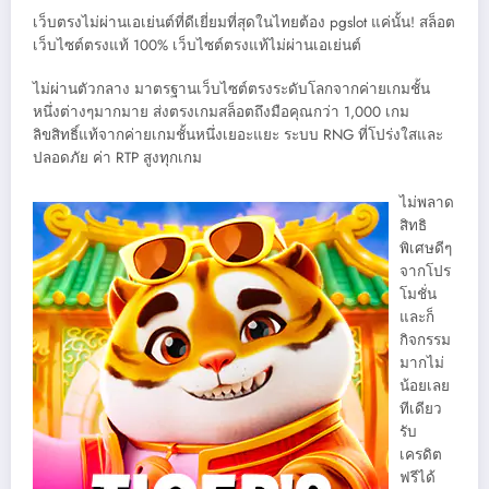
เว็บตรงไม่ผ่านเอเย่นต์ที่ดีเยี่ยมที่สุดในไทยต้อง pgslot แค่นั้น! สล็อต
เว็บไซต์ตรงแท้ 100% เว็บไซต์ตรงแท้ไม่ผ่านเอเย่นต์
ไม่ผ่านตัวกลาง มาตรฐานเว็บไซต์ตรงระดับโลกจากค่ายเกมชั้น
หนึ่งต่างๆมากมาย ส่งตรงเกมสล็อตถึงมือคุณกว่า 1,000 เกม
ลิขสิทธิ์แท้จากค่ายเกมชั้นหนึ่งเยอะแยะ ระบบ RNG ที่โปร่งใสและ
ปลอดภัย ค่า RTP สูงทุกเกม
ไม่พลาด
สิทธิ
พิเศษดีๆ
จากโปร
โมชั่น
และก็
กิจกรรม
มากไม่
น้อยเลย
ทีเดียว
รับ
เครดิต
ฟรีได้