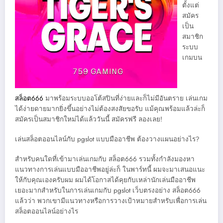
ตั้งแต่
สมัคร
เป็น
สมาชิก
ระบบ
เกมบน
สล็อต666
มาพร้อมระบบออโต้สปินที่ง่ายและก็ไม่มีอันตราย เล่นเกม
ได้ง่ายดายมากยิ่งขึ้นอย่างไม่ต้องสงสัยขอรับ แม้คุณพร้อมแล้วล่ะก็
สมัครเป็นสมาชิกใหม่ได้แล้ววันนี้ สมัครฟรี ลองเลย!
เล่นสล็อตออนไลน์กับ pgslot แบบมืออาชีพ ต้องวางแผนอย่างไร?
สำหรับคนใดที่เข้ามาเล่นเกมกับ สล็อต666 รวมทั้งกำลังมองหา
แนวทางการเล่นแบบมืออาชีพอยู่ล่ะก็ ในพาร์ทนี้ ผมจะมาเสนอแนะ
ให้กับคุณเองครับผม ผมได้โอกาสได้คุยกับเหล่านักเล่นมืออาชีพ
เยอะมากสำหรับในการเล่นเกมกับ pgslot เว็บตรงอย่าง สล็อต666
แล้วว่า พวกเขามีแนวทางหรือการวางเป้าหมายสำหรับเพื่อการเล่น
สล็อตออนไลน์อย่างไร