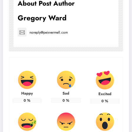
About Post Author
Gregory Ward
noreply@peixvermell.com
Happy
Sad
Excited
0
%
0
%
0
%