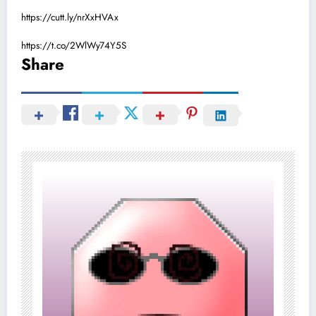
https://cutt.ly/nrXxHVAx
https://t.co/2WlWy74Y5S
Share