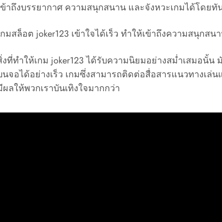
เข้าถึงบรรยากาศ ความสนุกสนาน และจังหวะเกมได้โดยทันที 
เกมสล็อต joker123 เข้าใจได้เร็ว ทำให้เข้าถึงความสนุกสน
สิ่งที่ทำให้เกม joker123 ได้รับความนิยมอย่างสม่ำเสมอนั้น ม
บนจอได้อย่างเร็ว เกมซึ่งสามารถติดต่อสื่อสารแนวทางเล่น
มีผลให้พวกเราบันเทิงใจมากกว่า