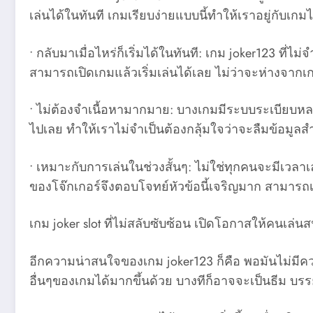
เล่นได้ในทันที เกมเรียบง่ายแบบนี้ทำให้เราอยู่กับเกมไ
• กลับมาเมื่อไหร่ก็เริ่มได้ในทันที: เกม joker123 ท
สามารถเปิดเกมแล้วเริ่มเล่นได้เลย ไม่ว่าจะห่างจากเกม
• ไม่ต้องจำเนื้อหามากมาย: บางเกมมีระบบระเบียบห
ไปเลย ทำให้เราไม่จำเป็นต้องกลุ้มใจว่าจะลืมข้อมูลสำ
• เหมาะกับการเล่นในช่วงสั้นๆ: ไม่ใช่ทุกคนจะมีเวลาเ
ของโจ๊กเกอร์จึงตอบโจทย์หัวข้อนี้เจริญมาก สามารถเริ
เกม joker slot ที่ไม่สลับซับซ้อน เปิดโอกาสให้คนเล่น
อีกความน่าสนใจของเกม joker123 ก็คือ พอมันไม่มีคว
อื่นๆของเกมได้มากขึ้นด้วย บางทีก็อาจจะเป็นธีม บ