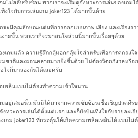
กาเกมไม่สลับซับซ้อน พวกเราจะเริ่มดูจังหวะการเล่นของเกมไ
นเทิงใจกับการเล่นเกม joker123 ได้มากขึ้นด้วย
กจะมีคุณลักษณะเด่นที่การออกแบบภาพ เสียง และเรื่องราวข
่ายขึ้น พวกเราก็จะมาสนใจส่วนนี้มากขึ้นเรื่อยๆด้วย
้เรื่องเกมแล้ว ความรู้สึกกลุ้มอกกลุ้มใจสำหรับเพื่อการตก
ชาติและผ่อนคลายมากยิ่งขึ้นด้วย ไม่ต้องวิตกกังวลหรือก
ึงพอใจก็มาลองกันได้เลยครับ
เพลิดเพลินแบบไม่ต้องทำความเข้าใจนาน
นิยมอยู่เสมอนั้น มันมิได้มาจากความซับซ้อนเชื้อเชิญปวดศ
จังหวะการเล่นได้ตั้งแต่แรก และก็ยังบันเทิงใจกับรายละเอี
งเกม joker123 ที่กระตุ้นให้เกิดความเพลิดเพลินได้แบบไม