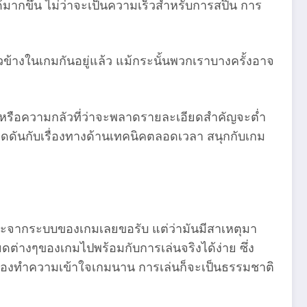
ด้มากขึ้น ไม่ว่าจะเป็นความเร็วสำหรับการสปิน การ
้างในเกมกันอยู่แล้ว แม้กระนั้นพวกเราบางครั้งอาจ
ลงใจหรือความกลัวที่ว่าจะพลาดรายละเอียดสำคัญจะต่ำ
ดดันกับเรื่องทางด้านเทคนิคตลอดเวลา สนุกกับเกม
ีรษะจากระบบของเกมเลยขอรับ แต่ว่ามันมีสาเหตุมา
ยดต่างๆของเกมไปพร้อมกับการเล่นจริงได้ง่าย ซึ่ง
่ต้องทำความเข้าใจเกมนาน การเล่นก็จะเป็นธรรมชาติ