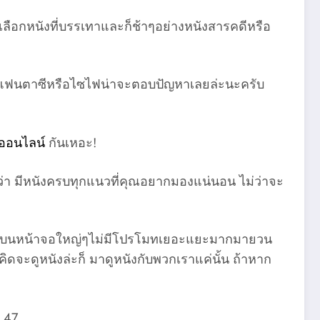
ือกหนังที่บรรเทาและก็ช้าๆอย่างหนังสารคดีหรือ
วแฟนตาซีหรือไซไฟน่าจะตอบปัญหาเลยล่ะนะครับ
งออนไลน์
กันเหอะ!
ยว่า มีหนังครบทุกแนวที่คุณอยากมองแน่นอน ไม่ว่าจะ
เปิดดูบนหน้าจอใหญ่ๆไม่มีโปรโมทเยอะแยะมากมายวน
ดคิดจะดูหนังล่ะก็ มาดูหนังกับพวกเราแค่นั้น ถ้าหาก
p 47