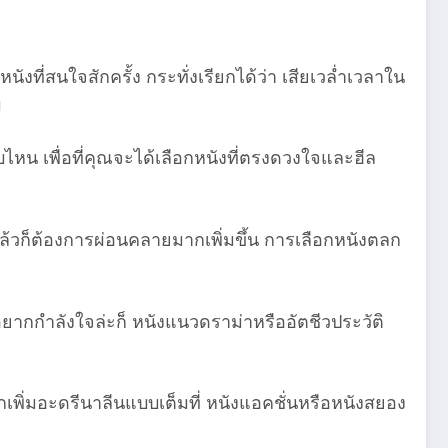
ังที่สนใจสักครั้ง กระทั่งเรียกได้ว่า เสียเวล่ำเวลาใน
บ
หน เพื่อที่คุณจะได้เลือกหนังที่ตรงดวงใจและฮีล
ด แล้วก็ต้องการผ่อนคลายมากเพิ่มขึ้น การเลือกหนังตลก
ยากกำลังใจล่ะก็ หนังแนวดราม่าหรืออัตชีวประวัติ
เพิ่มอะดรีนาลีนแบบเต็มที่ หนังแอคชั่นหรือหนังสยอง