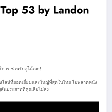
น Top 53 by Landon
ริการ ชวนรับดูได้เลย!
งออนไลน์ที่ยอดเยี่ยมและใหญ่ที่สุดในไทย ไม่พลาดหนัง
สั่นประสาทที่คุณลืมไม่ลง