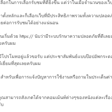
กในการเลือกรับชมที่ดียิ่งขึ้น แต่ว่าในเมื่อจำนวนของเว
ตั้งหลักและก็เลือกเว็บที่มีประสิทธิภาพรวมทั้งความปลอดภ
นตรายต่อการรับชมได้อย่างแน่นอน
ั้นเริ่มด้วย https:// นับว่ามีระบบรักษาความปลอดภัยที่ดีเล
ลยครับผม
มีโปรโมทอยู่แล้วขอรับ แต่ประชาสัมพันธ์แบบป๊อปอัพก
ยี่ยมที่สุดเลยครับผม
ติดต่อสำหรับเพื่อการแจ้งปัญหาการใช้งานหรือถามในประเด็นต่
่ดีด้วย คุณสามารถสังเกตได้จากคอมเม้นท์ต่างๆของหนังแต่ละเรื่อ
ับ