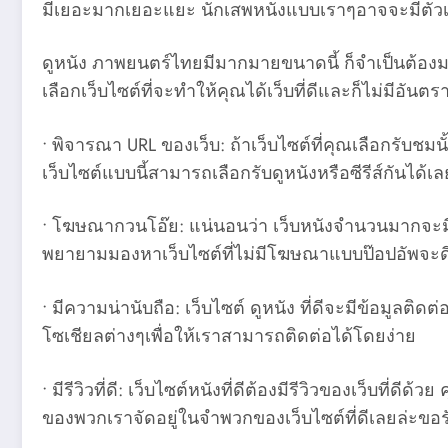
มีเยอะมากเยอะแยะ นักเสพหนังแบบเราๆอาจจะมีตัวเลือ
ดูหนัง ภาพยนตร์ไทยมีมากมายขนาดนี้ ก็จำเป็นต้องมา
เลือกเว็บไซต์ที่จะทำให้คุณได้เว็บที่ดีและก็ไม่มีอั
• พิจารณา URL ของเว็บ: ถ้าเว็บไซต์ที่คุณเลือกรับชมน
เว็บไซต์แบบนี้สามารถเลือกรับดูหนังหรือซีรีส์กันได้เ
• โฆษณากวนโอ๊ย: แน่นอนว่า เว็บหนังจำนวนมากจะ
พยายามมองหาเว็บไซต์ที่ไม่มีโฆษณาแบบป๊อปอัพจะดีเ
• มีความน่านับถือ: เว็บไซต์ ดูหนัง ที่ดีจะมีข้อมูล
โซเชียลต่างๆเพื่อให้เราสามารถติดต่อได้โดยง่าย
• มีรีวิวที่ดี: เว็บไซต์หนังที่ดีต้องมีรีวิวของเว็บที
ของพวกเราจัดอยู่ในจำพวกของเว็บไซต์ที่ดีเลยล่ะขอร