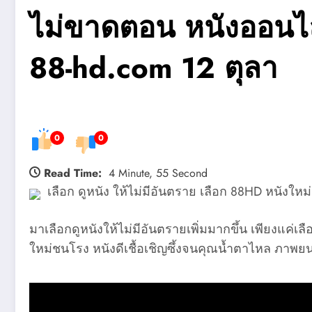
ไม่ขาดตอน หนังออนไลน
88-hd.com 12 ตุลา
0
0
Read Time:
4 Minute, 55 Second
เลือก ดูหนัง ให้ไม่มีอันตราย เลือก 88HD หนังใหม่
มาเลือกดูหนังให้ไม่มีอันตรายเพิ่มมากขึ้น เพียงแค่เล
ใหม่ชนโรง หนังดีเชื้อเชิญซึ้งจนคุณน้ำตาไหล ภาพยนต