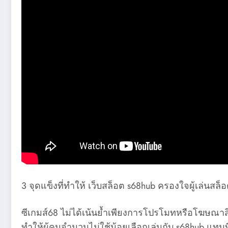
3 จุดแข็งที่ทำให้ เว็บสล็อต s68hub ครองใจผู้เล่นสล็อ
ซีเกมส์68 ไม่ได้เน้นย้ำเพียงการโปรโมทหรือโฆษณาสิ่
ทำให้ผู้คนจำนวนไม่ใช้น้อยเลือกเล่นกับ s68hub แทนที่