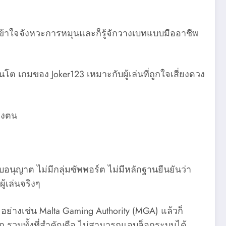
่เข้าใจจังหวะการหมุนและก็รู้จักวางเบทแบบมืออาชีพ
โต เกมของ Joker123 เหมาะกับผู้เล่นที่ถูกใจเสี่ยงดวง
ของตน
อนุญาต ไม่มีกลุ่มซัพพอร์ต ไม่มีหลักฐานยืนยันว่า
้เล่นจริงๆ
ย่างเช่น Malta Gaming Authority (MGA) แล้วก็
 รวมทั้งที่สำคัญคือ ไม่สามารถแอบล็อกระบบได้