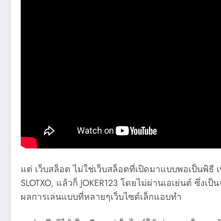
แต่ เว็บสล็อต ไม่ใช่เว็บสล็อตที่เปิดมาแบบพอเป็นพิธี
SLOTXO, แล้วก็ JOKER123 โดยไม่ผ่านเอเย่นต์ ซึ่งเป็
ผลการเล่นแบบที่หลายๆเว็บไซต์เล็กแอบทำ