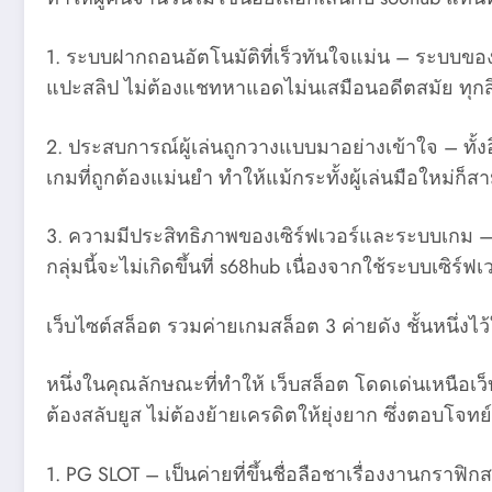
1. ระบบฝากถอนอัตโนมัติที่เร็วทันใจแม่น – ระบบขอ
แปะสลิป ไม่ต้องแชทหาแอดไม่นเสมือนอดีตสมัย ทุกสิ่
2. ประสบการณ์ผู้เล่นถูกวางแบบมาอย่างเข้าใจ – ทั้
เกมที่ถูกต้องแม่นยำ ทำให้แม้กระทั้งผู้เล่นมือใหม่ก็สา
3. ความมีประสิทธิภาพของเซิร์ฟเวอร์และระบบเกม 
กลุ่มนี้จะไม่เกิดขึ้นที่ s68hub เนื่องจากใช้ระบบเซิ
เว็บไซต์สล็อต รวมค่ายเกมสล็อต 3 ค่ายดัง ชั้นหนึ่งไว้ใ
หนึ่งในคุณลักษณะที่ทำให้ เว็บสล็อต โดดเด่นเหนือ
ต้องสลับยูส ไม่ต้องย้ายเครดิตให้ยุ่งยาก ซึ่งตอบโจ
1. PG SLOT – เป็นค่ายที่ขึ้นชื่อลือชาเรื่องงานกราฟ