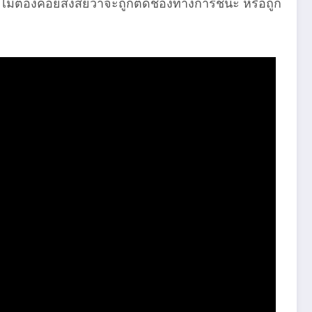
 โดยไม่ต้องคอยสงสัยว่าจะถูกตัดช่องทางการชนะ หรือถูก